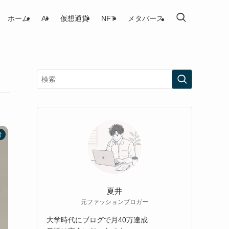
ホーム
AI
仮想通貨
NFT
メタバース
貨
夏井
元ファッションブロガー
大学時代にブログで月40万達成