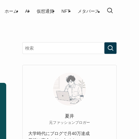
ホーム
AI
仮想通貨
NFT
メタバース
て
夏井
元ファッションブロガー
大学時代にブログで月40万達成